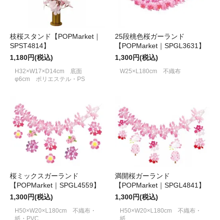
枝桜スタンド【POPMarket｜
25段桃色桜ガーランド
SPST4814】
【POPMarket｜SPGL3631】
1,180円(税込)
1,300円(税込)
H32×W17×D14cm 底面
W25×L180cm 不織布
φ6cm ポリエステル・PS
桜ミックスガーランド
満開桜ガーランド
【POPMarket｜SPGL4559】
【POPMarket｜SPGL4841】
1,300円(税込)
1,300円(税込)
H50×W20×L180cm 不織布・
H50×W20×L180cm 不織布・
紙・PVC
紙