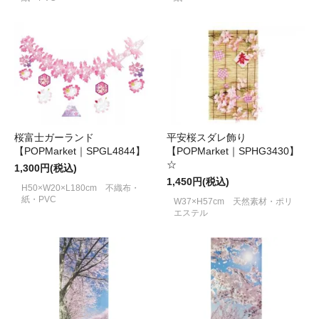
桜富士ガーランド
平安桜スダレ飾り
【POPMarket｜SPGL4844】
【POPMarket｜SPHG3430】
☆
1,300円(税込)
1,450円(税込)
H50×W20×L180cm 不織布・
紙・PVC
W37×H57cm 天然素材・ポリ
エステル