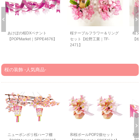
あけぼの桜DXペナント
桜テーブルフラワー＆リング
桜タ
【POPMarket｜SPPE4676】
セット【松野工業｜TF-
【松
2471】
桜の装飾 -人気商品-
ニューボンボリ桜ハーフ棚
和桜ボールPOP2個セット
和桜