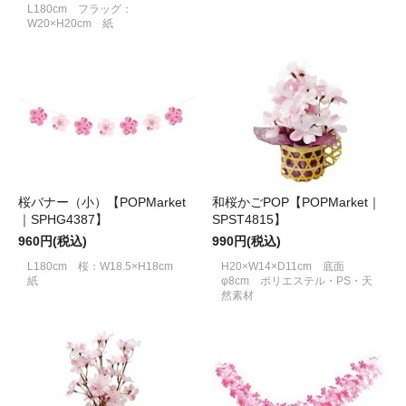
L180cm フラッグ：
W20×H20cm 紙
桜バナー（小）【POPMarket
和桜かごPOP【POPMarket｜
｜SPHG4387】
SPST4815】
960円(税込)
990円(税込)
L180cm 桜：W18.5×H18cm
H20×W14×D11cm 底面
紙
φ8cm ポリエステル・PS・天
然素材