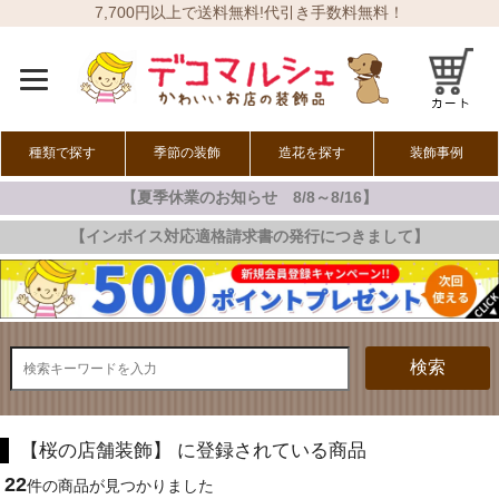
7,700円以上で送料無料!代引き手数料無料！
種類で探す
季節の装飾
造花を探す
装飾事例
【夏季休業のお知らせ 8/8～8/16】
オールシーズン
春の装飾
夏の装飾
秋の装飾
冬の装飾
【インボイス対応適格請求書の発行につきまして】
検索
【桜の店舗装飾】 に登録されている商品
22
件の商品が見つかりました