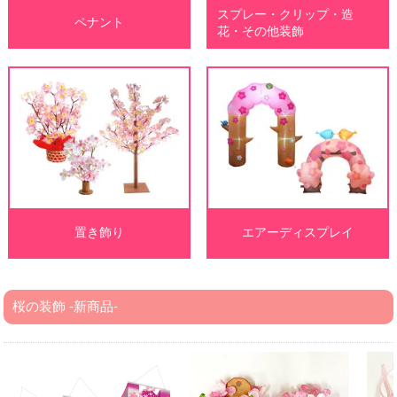
スプレー・クリップ・造
ペナント
花・その他装飾
置き飾り
エアーディスプレイ
桜の装飾 -新商品-