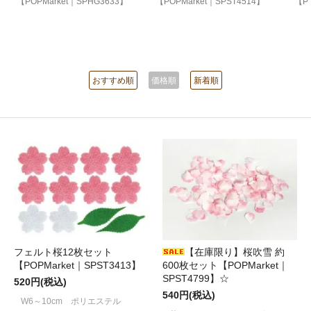
【POPMarket｜SPHG3633】
【POPMarket｜SPST4514】
【P
おすすめ順
価格順
新着順
フェルト桜12枚セット
【在庫限り】桜吹雪 約
【POPMarket｜SPST3413】
600枚セット【POPMarket｜
SPST4799】☆
520円(税込)
540円(税込)
W6～10cm ポリエステル