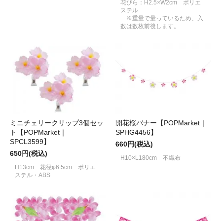
花びら：H2.5×W2cm ポリエ
ステル
※重量で量っているため、入
数は数枚前後します。
ミニチェリークリップ3個セッ
開花桜バナー【POPMarket｜
ト【POPMarket｜
SPHG4456】
SPCL3599】
660円(税込)
650円(税込)
H10×L180cm 不織布
H13cm 花径φ6.5cm ポリエ
ステル・ABS