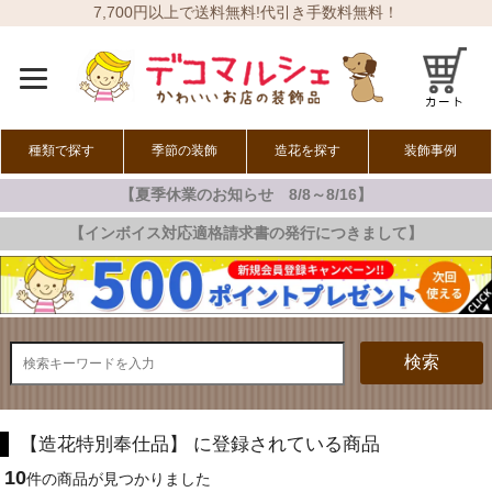
7,700円以上で送料無料!代引き手数料無料！
種類で探す
季節の装飾
造花を探す
装飾事例
【夏季休業のお知らせ 8/8～8/16】
オールシーズン
春の装飾
夏の装飾
秋の装飾
冬の装飾
【インボイス対応適格請求書の発行につきまして】
検索
【造花特別奉仕品】 に登録されている商品
10
件の商品が見つかりました