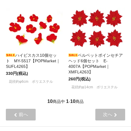
ハイビスカス10個セッ
ベルベットポインセチア
ト MY-5517【POPMarket｜
ヘッド6個セット E-
SUFL4265】
4007A【POPMarket｜
XMFL4263】
330円(税込)
260円(税込)
花径約φ6cm ポリエステル
花径約φ14cm ポリエステル
10
1
10
商品中
-
商品
前へ
次へ