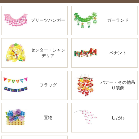
プリーツハンガー
ガーランド
センター・シャン
ペナント
デリア
バナー・その他吊
フラッグ
り装飾
置物
しだれ