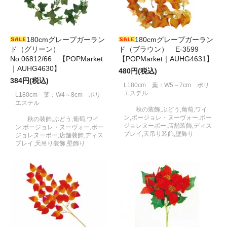
180cmグレープガーラン
180cmグレープガーラン
ド（グリーン）
ド（ブラウン） E-3599
No.06812/66 【POPMarket
【POPMarket｜AUHG4631】
｜AUHG4630】
480円(税込)
384円(税込)
L180cm 葉：W5～7cm ポリ
エステル
L180cm 葉：W4～8cm ポリ
エステル
秋の装飾,ぶどう,葡萄,ワイ
ン,ボージョレ・ヌーヴォー,ボー
秋の装飾,ぶどう,葡萄,ワイ
ジョレヌーボー,店舗装飾,ディス
ン,ボージョレ・ヌーヴォー,ボー
プレイ,天吊り装飾,壁飾り
ジョレヌーボー,店舗装飾,ディス
プレイ,天吊り装飾,壁飾り