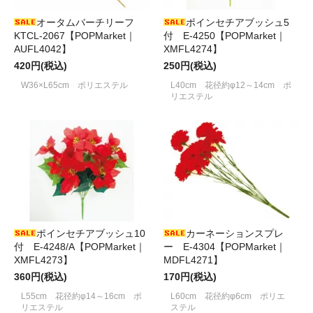
オータムバーチリーフ
ポインセチアブッシュ5
KTCL-2067【POPMarket｜
付 E-4250【POPMarket｜
AUFL4042】
XMFL4274】
420円(税込)
250円(税込)
W36×L65cm ポリエステル
L40cm 花径約φ12～14cm ポ
リエステル
ポインセチアブッシュ10
カーネーションスプレ
付 E-4248/A【POPMarket｜
ー E-4304【POPMarket｜
XMFL4273】
MDFL4271】
360円(税込)
170円(税込)
L55cm 花径約φ14～16cm ポ
L60cm 花径約φ6cm ポリエ
リエステル
ステル