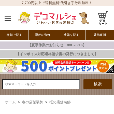
7,700円以上で送料無料!代引き手数料無料！
種類で探す
季節の装飾
造花を探す
装飾事例
【夏季休業のお知らせ 8/8～8/16】
オールシーズン
春の装飾
夏の装飾
秋の装飾
冬の装飾
【インボイス対応適格請求書の発行につきまして】
検索
ホーム
>
春の店舗装飾
>
桜の店舗装飾