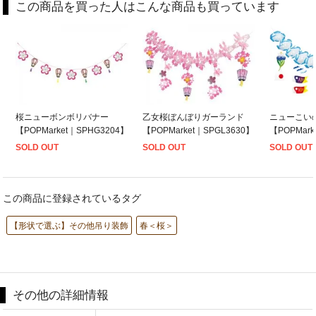
この商品を買った人はこんな商品も買っています
桜ニューボンボリバナー
乙女桜ぼんぼりガーランド
ニューこい
【POPMarket｜SPHG3204】
【POPMarket｜SPGL3630】
【POPMark
SOLD OUT
SOLD OUT
SOLD OUT
この商品に登録されているタグ
【形状で選ぶ】その他吊り装飾
春＜桜＞
その他の詳細情報