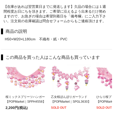
【在庫があれば翌営業日までに発送します】欠品の場合には１週
間程度お日にちを頂きます。ご希望に沿えるよう出来るだけ努め
ますので、お急ぎの場合は希望到着日を「備考欄」にご入力下さ
い。注文前の在庫確認は問合せフォームからもご連絡頂けます。
商品の説明
H50×W20×L180cm 不織布・紙・PVC
この商品を買った人はこんな商品も買っています
桜ミックスプリーツハンガー
乙女桜ぼんぼりガーランド
ひらり桜プ
【POPMarket｜SPPH4558】
【POPMarket｜SPGL3630】
【POPMark
2,200円(税込)
SOLD OUT
SOLD OUT