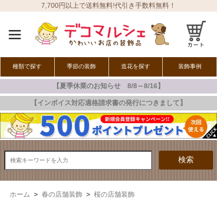
7,700円以上で送料無料!代引き手数料無料！
種類で探す
季節の装飾
造花を探す
装飾事例
【夏季休業のお知らせ 8/8～8/16】
オールシーズン
春の装飾
夏の装飾
秋の装飾
冬の装飾
【インボイス対応適格請求書の発行につきまして】
検索
ホーム
>
春の店舗装飾
>
桜の店舗装飾