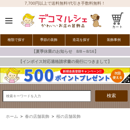
7,700円以上で送料無料!代引き手数料無料！
種類で探す
季節の装飾
造花を探す
装飾事例
【夏季休業のお知らせ 8/8～8/16】
オールシーズン
春の装飾
夏の装飾
秋の装飾
冬の装飾
【インボイス対応適格請求書の発行につきまして】
検索
ホーム
>
春の店舗装飾
>
桜の店舗装飾