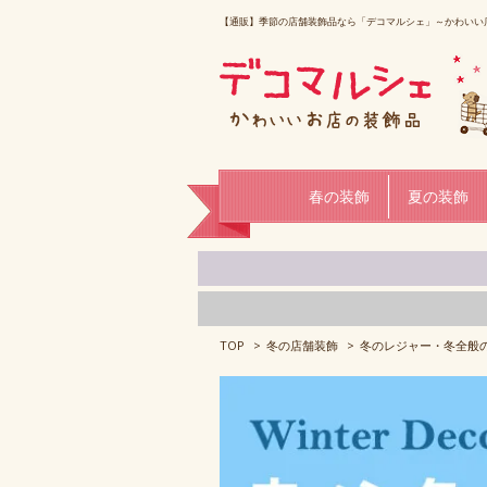
【通販】季節の店舗装飾品なら「デコマルシェ」～かわいい
春の装飾
夏の装飾
TOP
>
冬の店舗装飾
>
冬のレジャー・冬全般