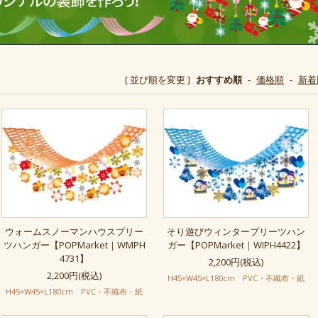
[ 並び順を変更 ]
おすすめ順
-
価格順
-
新着
ウォームスノーマンハウスプリー
そり遊びウィンタープリーツハン
ツハンガー【POPMarket｜WMPH
ガー【POPMarket｜WIPH4422】
4731】
2,200円(税込)
2,200円(税込)
H45×W45×L180cm PVC・不織布・紙
H45×W45×L180cm PVC・不織布・紙