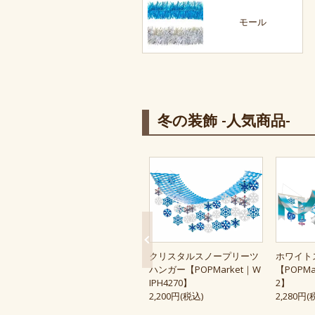
モール
冬の装飾 -人気商品-
クリスタルスノープリーツ
ホワイト
ハンガー【POPMarket｜W
【POPMa
IPH4270】
2】
2,200円(税込)
2,280円(