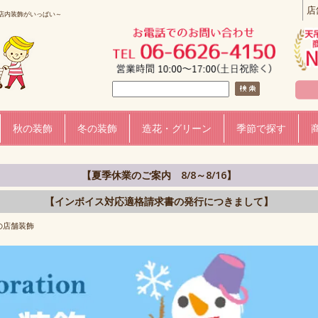
店
店内装飾がいっぱい～
秋の装飾
冬の装飾
造花・グリーン
季節で探す
【夏季休業のご案内 8/8～8/16】
【インボイス対応適格請求書の発行につきまして】
の店舗装飾