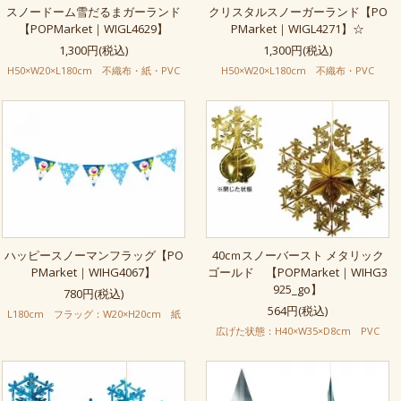
スノードーム雪だるまガーランド
クリスタルスノーガーランド【PO
【POPMarket｜WIGL4629】
PMarket｜WIGL4271】☆
1,300円(税込)
1,300円(税込)
H50×W20×L180cm 不織布・紙・PVC
H50×W20×L180cm 不織布・PVC
ハッピースノーマンフラッグ【PO
40cｍスノーバースト メタリック
PMarket｜WIHG4067】
ゴールド 【POPMarket｜WIHG3
925_go】
780円(税込)
564円(税込)
L180cm フラッグ：W20×H20cm 紙
広げた状態：H40×W35×D8cm PVC