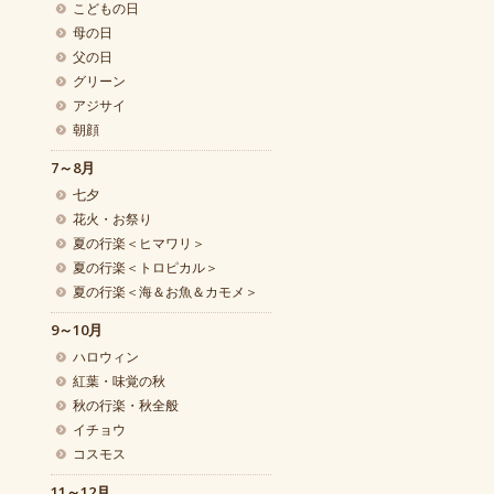
こどもの日
母の日
父の日
グリーン
アジサイ
朝顔
7～8月
七夕
花火・お祭り
夏の行楽＜ヒマワリ＞
夏の行楽＜トロピカル＞
夏の行楽＜海＆お魚＆カモメ＞
9～10月
ハロウィン
紅葉・味覚の秋
秋の行楽・秋全般
イチョウ
コスモス
11～12月