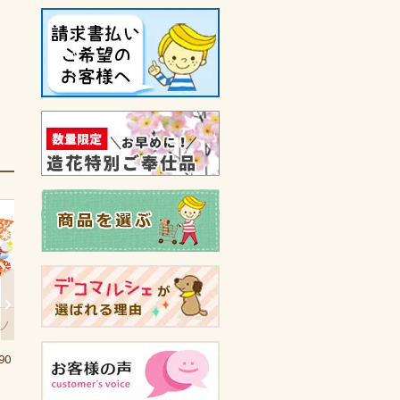
ノ
ウォームモコモコスノーマ
ウォームモコモコスノーマ
ウォーム
ンガーランド【POPMarket
ン2段センター【POPMark
ンガーラン
90
｜WMGL4317】
et｜WMNC4318】
｜WMGL
1,300円(税込)
1,750円(税込)
1,300円