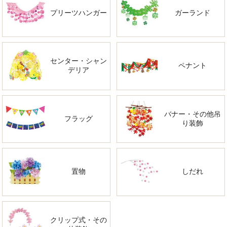
プリーツハンガー
ガーランド
センター・シャン
ペナント
デリア
バナー・その他吊
フラッグ
り装飾
置物
しだれ
クリップ式・その