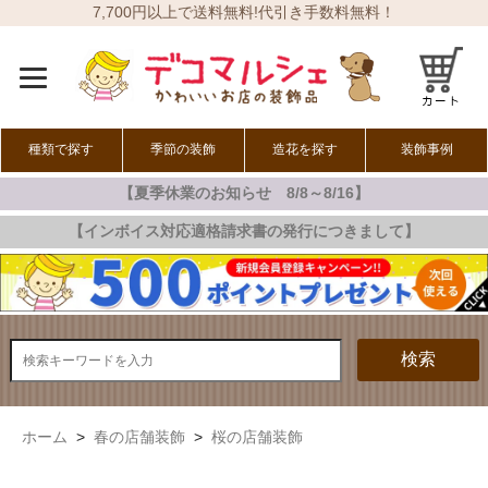
7,700円以上で送料無料!代引き手数料無料！
種類で探す
季節の装飾
造花を探す
装飾事例
【夏季休業のお知らせ 8/8～8/16】
オールシーズン
春の装飾
夏の装飾
秋の装飾
冬の装飾
【インボイス対応適格請求書の発行につきまして】
検索
ホーム
>
春の店舗装飾
>
桜の店舗装飾