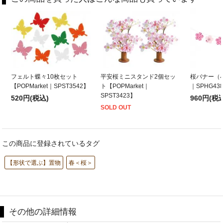
フェルト蝶々10枚セット
平安桜ミニスタンド2個セッ
桜バナー（小）
【POPMarket｜SPST3542】
ト【POPMarket｜
｜SPHG43
SPST3423】
520円(税込)
960円(税
SOLD OUT
この商品に登録されているタグ
【形状で選ぶ】置物
春＜桜＞
その他の詳細情報