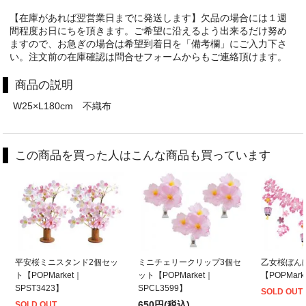
【在庫があれば翌営業日までに発送します】欠品の場合には１週
間程度お日にちを頂きます。ご希望に沿えるよう出来るだけ努め
ますので、お急ぎの場合は希望到着日を「備考欄」にご入力下さ
い。注文前の在庫確認は問合せフォームからもご連絡頂けます。
商品の説明
W25×L180cm 不織布
この商品を買った人はこんな商品も買っています
平安桜ミニスタンド2個セッ
ミニチェリークリップ3個セ
乙女桜ぼん
ト【POPMarket｜
ット【POPMarket｜
【POPMark
SPST3423】
SPCL3599】
SOLD OUT
650円(税込)
SOLD OUT