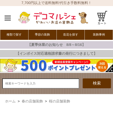
7,700円以上で送料無料!代引き手数料無料！
種類で探す
季節の装飾
造花を探す
装飾事例
【夏季休業のお知らせ 8/8～8/16】
オールシーズン
春の装飾
夏の装飾
秋の装飾
冬の装飾
【インボイス対応適格請求書の発行につきまして】
検索
ホーム
>
春の店舗装飾
>
桜の店舗装飾