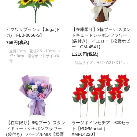
ヒマワリブッシュ【doga(ド
【在庫限り】9輪ブーケ スタン
ガ)｜FLB-8056-S】
ドキュートシャボンフラワー
(袋付き) イエロー【松野ホビ
756円(税込)
ー｜GM-4541】
全長28cm 花径2.5～10cm ﾘｰ
1,210円(税込)
ﾌ7～8cm 適合ポットサイズ4
号
商品サイズ：H25×W21×D14cm
【在庫限り】9輪ブーケ スタン
ラージポインセチア 6本セッ
ドキュートシャボンフラワー
ト【POPMarket｜
(袋付き) パープルMIX【松野
XMFL4220】