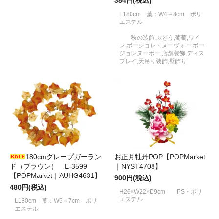
384円(税込)
L180cm 葉：W4～8cm ポリ
エステル
秋の装飾,ぶどう,葡萄,ワイ
ン,ボージョレ・ヌーヴォー,ボー
ジョレヌーボー,店舗装飾,ディス
プレイ,天吊り装飾,壁飾り
180cmグレープガーラン
お正月牡丹POP【POPMarket
ド（ブラウン） E-3599
｜NYST4708】
【POPMarket｜AUHG4631】
900円(税込)
480円(税込)
H26×W22×D9cm PS・ポリ
エステル
L180cm 葉：W5～7cm ポリ
エステル