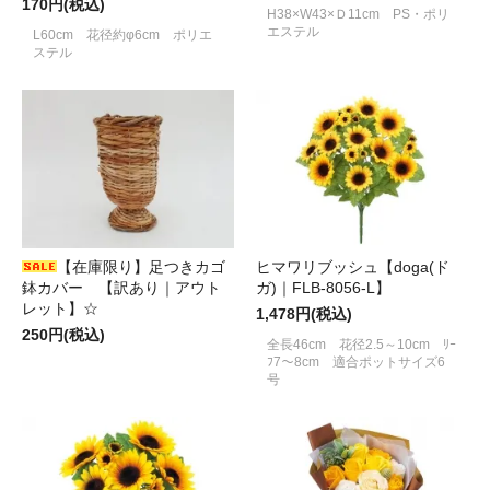
170円(税込)
H38×W43×Ｄ11cm PS・ポリ
エステル
L60cm 花径約φ6cm ポリエ
ステル
【在庫限り】足つきカゴ
ヒマワリブッシュ【doga(ド
鉢カバー 【訳あり｜アウト
ガ)｜FLB-8056-L】
レット】☆
1,478円(税込)
250円(税込)
全長46cm 花径2.5～10cm ﾘｰ
ﾌ7～8cm 適合ポットサイズ6
号