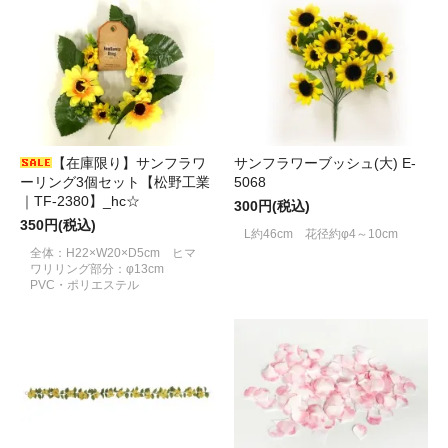
【在庫限り】サンフラワ
サンフラワーブッシュ(大) E-
ーリング3個セット【松野工業
5068
｜TF-2380】_hc☆
300円(税込)
350円(税込)
L約46cm 花径約φ4～10cm
全体：H22×W20×D5cm ヒマ
ワリリング部分：φ13cm
PVC・ポリエステル