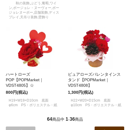
秋の装飾,ぶどう,葡萄,ワイ
ン,ボージョレ・ヌーヴォー,ボー
ジョレヌーボー,店舗装飾,ディス
プレイ,天吊り装飾,壁飾り
ハートローズ
ピュアローズバレンタインス
POP【POPMarket｜
タンド【POPMarket｜
VDST4805】☆
VDST4808】
800円(税込)
1,300円(税込)
H19×W19×D10cm 底面
H22×W20×D15cm 底面
φ6cm PS・ポリエステル・紙
φ10cm PS・ポリエステル・紙
64
1
36
商品中
-
商品