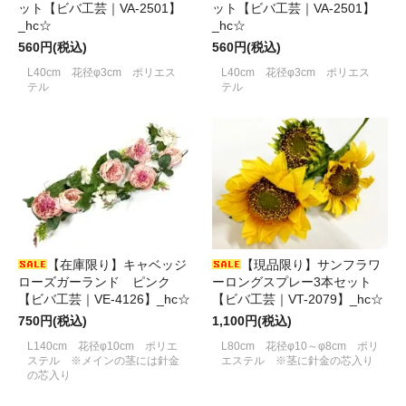
ット【ビバ工芸｜VA-2501】
ット【ビバ工芸｜VA-2501】
_hc☆
_hc☆
560円(税込)
560円(税込)
L40cm 花径φ3cm ポリエス
L40cm 花径φ3cm ポリエス
テル
テル
【在庫限り】キャベッジ
【現品限り】サンフラワ
ローズガーランド ピンク
ーロングスプレー3本セット
【ビバ工芸｜VE-4126】_hc☆
【ビバ工芸｜VT-2079】_hc☆
750円(税込)
1,100円(税込)
L140cm 花径φ10cm ポリエ
L80cm 花径φ10～φ8cm ポリ
ステル ※メインの茎には針金
エステル ※茎に針金の芯入り
の芯入り