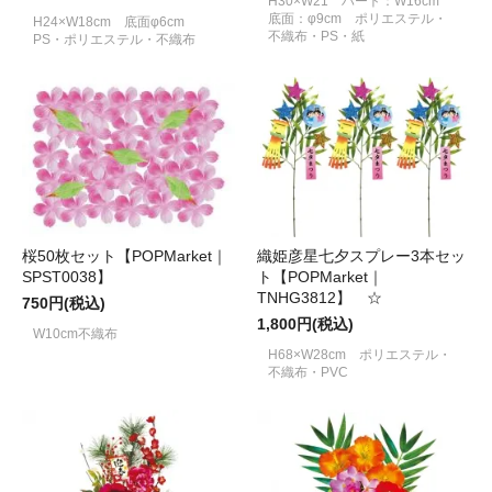
H30×W21 ハート：W16cm
底面：φ9cm ポリエステル・
H24×W18cm 底面φ6cm
不織布・PS・紙
PS・ポリエステル・不織布
桜50枚セット【POPMarket｜
織姫彦星七夕スプレー3本セッ
SPST0038】
ト【POPMarket｜
TNHG3812】 ☆
750円(税込)
1,800円(税込)
W10cm不織布
H68×W28cm ポリエステル・
不織布・PVC