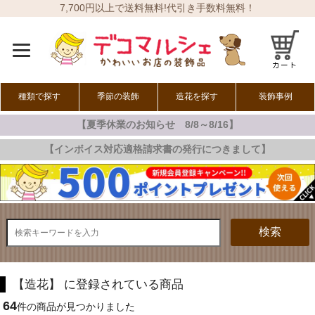
7,700円以上で送料無料!代引き手数料無料！
種類で探す
季節の装飾
造花を探す
装飾事例
【夏季休業のお知らせ 8/8～8/16】
オールシーズン
春の装飾
夏の装飾
秋の装飾
冬の装飾
【インボイス対応適格請求書の発行につきまして】
検索
【造花】 に登録されている商品
64
件の商品が見つかりました