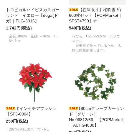
トロピカルハイビスカスガー
【在庫限り】桜吹雪 約
ランド イエロー【doga(ド
600枚セット【POPMarket｜
ガ)｜FLG-3016】
SPST4799】☆
1,742円(税込)
540円(税込)
全長180cm 花径8～9cm ﾘｰﾌ
花びら：H2.5×W2cm ポリエ
6～7cm
ステル
※重量で量っているため、入
数は数枚前後します。
ポインセチアブッシュ
180cmグレープガーラン
【SP5-0004】
ド（グリーン）
No.06812/66 【POPMarket
250円(税込)
｜AUHG4630】
28cm花径10cm 布・PE