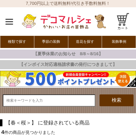
7,700円以上で送料無料!代引き手数料無料！
種類で探す
季節の装飾
造花を探す
装飾事例
【夏季休業のお知らせ 8/8～8/16】
オールシーズン
春の装飾
夏の装飾
秋の装飾
冬の装飾
【インボイス対応適格請求書の発行につきまして】
検索
【春＜桜＞】 に登録されている商品
4
件の商品が見つかりました