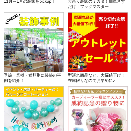
11月～1月の装飾をpickup!!
天吊り装飾のミカタ！簡単さす
だけ！フックマスター
季節・業種・種類別に装飾の事
型遅れ商品など、大幅値下げ！
例を紹介！
在庫限りなのでお早めに♪