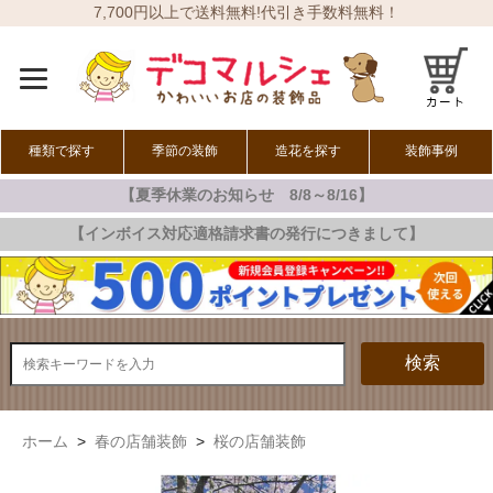
7,700円以上で送料無料!代引き手数料無料！
種類で探す
季節の装飾
造花を探す
装飾事例
【夏季休業のお知らせ 8/8～8/16】
オールシーズン
春の装飾
夏の装飾
秋の装飾
冬の装飾
【インボイス対応適格請求書の発行につきまして】
検索
ホーム
>
春の店舗装飾
>
桜の店舗装飾