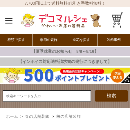
7,700円以上で送料無料!代引き手数料無料！
種類で探す
季節の装飾
造花を探す
装飾事例
【夏季休業のお知らせ 8/8～8/16】
オールシーズン
春の装飾
夏の装飾
秋の装飾
冬の装飾
【インボイス対応適格請求書の発行につきまして】
検索
ホーム
>
春の店舗装飾
>
桜の店舗装飾