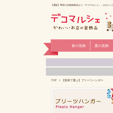
【通販】季節の店舗装飾品なら「デコマルシェ」～かわいい
春の装飾
夏の装飾
TOP
>
【形状で選ぶ】プリーツハンガー