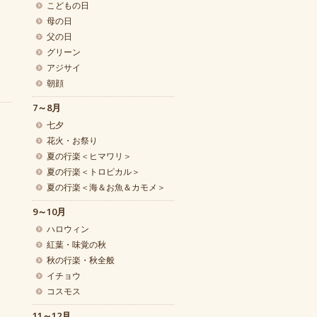
こどもの日
母の日
父の日
グリーン
アジサイ
朝顔
7～8月
七夕
花火・お祭り
夏の行楽＜ヒマワリ＞
夏の行楽＜トロピカル＞
夏の行楽＜海＆お魚＆カモメ＞
9～10月
ハロウィン
紅葉・味覚の秋
秋の行楽・秋全般
イチョウ
コスモス
11～12月