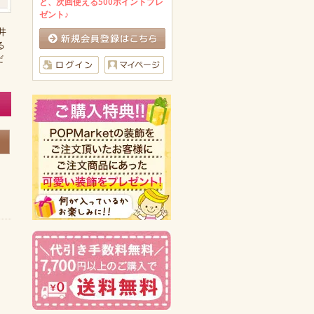
と、次回使える500ポイントプレ
ゼント♪
井
る
だ