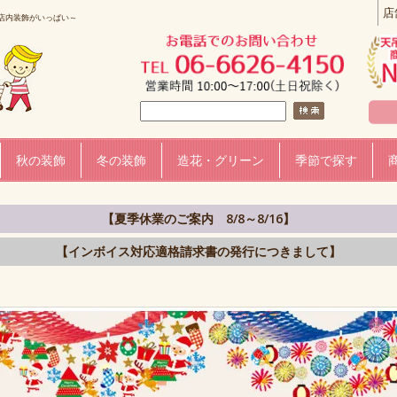
店
店内装飾がいっぱい～
秋の装飾
冬の装飾
造花・グリーン
季節で探す
【夏季休業のご案内 8/8～8/16】
【インボイス対応適格請求書の発行につきまして】