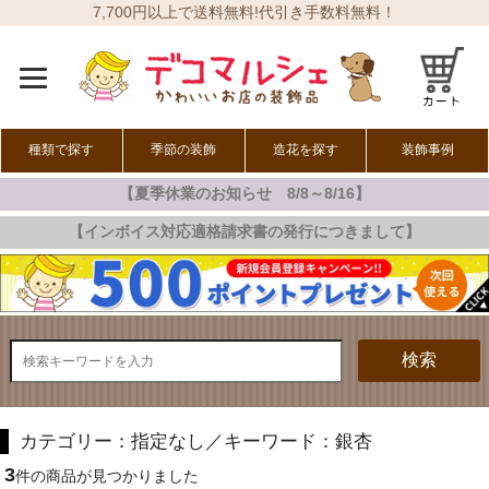
7,700円以上で送料無料!代引き手数料無料！
種類で探す
季節の装飾
造花を探す
装飾事例
【夏季休業のお知らせ 8/8～8/16】
オールシーズン
春の装飾
夏の装飾
秋の装飾
冬の装飾
【インボイス対応適格請求書の発行につきまして】
検索
カテゴリー：指定なし／キーワード：銀杏
3
件の商品が見つかりました