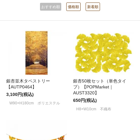
おすすめ順
価格順
新着順
銀杏並木タペストリー
銀杏50枚セット（単色タイ
【AUTP0464】
プ）【POPMarket｜
AUST3320】
3,100円(税込)
650円(税込)
W90×H180cm ポリエステル
H8×W10cm 不織布