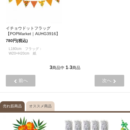
イチョウドットフラッグ
【POPMarket｜AUHG3916】
780円(税込)
L180cm フラッグ：
W20×H20cm 紙
3
1
3
商品中
-
商品
前へ
次へ
売れ筋商品
オススメ商品