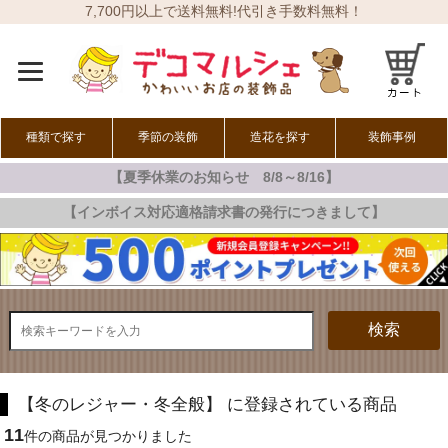
7,700円以上で送料無料!代引き手数料無料！
種類で探す
季節の装飾
造花を探す
装飾事例
【夏季休業のお知らせ 8/8～8/16】
オールシーズン
春の装飾
夏の装飾
秋の装飾
冬の装飾
【インボイス対応適格請求書の発行につきまして】
検索
【冬のレジャー・冬全般】 に登録されている商品
11
件の商品が見つかりました