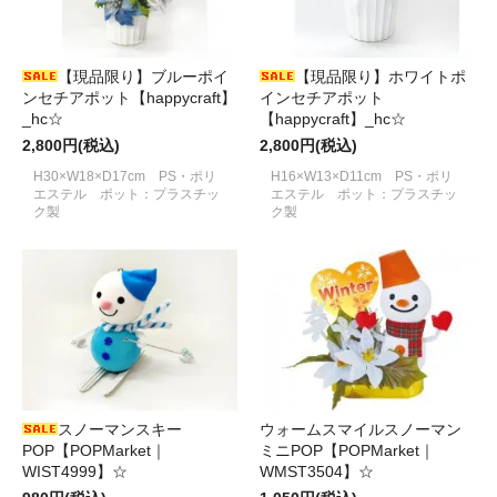
【現品限り】ブルーポイ
【現品限り】ホワイトポ
ンセチアポット【happycraft】
インセチアポット
_hc☆
【happycraft】_hc☆
2,800円(税込)
2,800円(税込)
H30×W18×D17cm PS・ポリ
H16×W13×D11cm PS・ポリ
エステル ポット：プラスチッ
エステル ポット：プラスチッ
ク製
ク製
スノーマンスキー
ウォームスマイルスノーマン
POP【POPMarket｜
ミニPOP【POPMarket｜
WIST4999】☆
WMST3504】☆