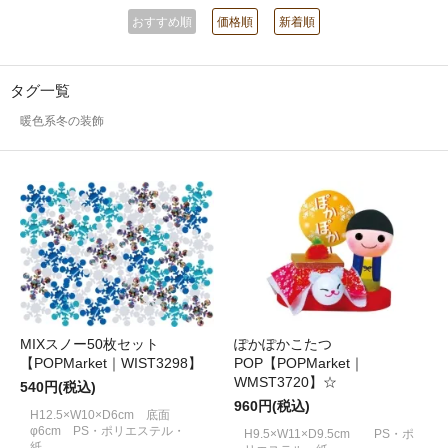
おすすめ順
価格順
新着順
タグ一覧
暖色系冬の装飾
MIXスノー50枚セット
ぽかぽかこたつ
【POPMarket｜WIST3298】
POP【POPMarket｜
WMST3720】☆
540円(税込)
960円(税込)
H12.5×W10×D6cm 底面
φ6cm PS・ポリエステル・
H9.5×W11×D9.5cm PS・ポ
紙