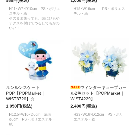
980円(税込)
1,050円(税込)
H11×W7×D10cm PS・ポリエ
H15×W16cm PS・ポリエス
ステル・紙
テル・紙
そのまま飾っても、頭にひもや
テグスを付けてつるしてもかわ
いい！
ルンルンスケート
ウィンターキューブカー
POP【POPMarket｜
ル2色セット【POPMarket｜
WIST3726】☆
WIST4229】
1,050円(税込)
2,400円(税込)
H12.5×W10×D6cm 底面
H23×W16×D12cm PS・ポリ
φ6cm PS・ポリエステル・
エステル・鉄
紙