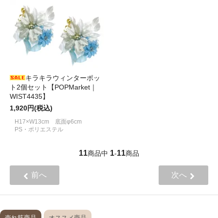
キラキラウィンターポッ
ト2個セット【POPMarket｜
WIST4435】
1,920円(税込)
H17×W13cm 底面φ6cm
PS・ポリエステル
11
1
11
商品中
-
商品
前へ
次へ
売れ筋商品
オススメ商品