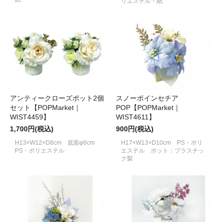
リエステル・紙
アンティークローズポット2個
スノーポインセチア
セット【POPMarket｜
POP【POPMarket｜
WIST4459】
WIST4611】
1,700円(税込)
900円(税込)
H13×W12×D8cm 底面φ6cm
H17×W13×D10cm PS・ポリ
PS・ポリエステル
エステル ポット：プラスチッ
ク製