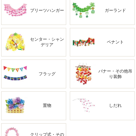
プリーツハンガー
ガーランド
センター・シャン
ペナント
デリア
バナー・その他吊
フラッグ
り装飾
置物
しだれ
クリップ式・その