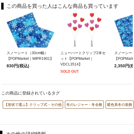
この商品を買った人はこんな商品も買っています
スノーシート（30cm幅）
ニューハートクリップ2本セ
スノーシート
【POPMarket｜WIPR1901】
ット【POPMarket｜
【POPMark
VDCL3514】
830円(税込)
2,350円(
SOLD OUT
この商品に登録されているタグ
【形状で選ぶ】クリップ式・その他
冬のレジャー・冬全般
暖色系冬の装飾