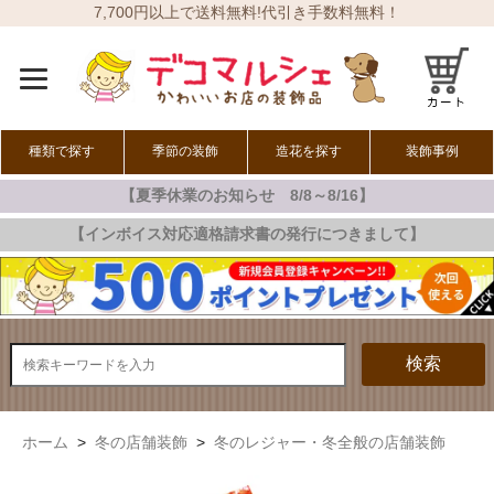
7,700円以上で送料無料!代引き手数料無料！
種類で探す
季節の装飾
造花を探す
装飾事例
【夏季休業のお知らせ 8/8～8/16】
オールシーズン
春の装飾
夏の装飾
秋の装飾
冬の装飾
【インボイス対応適格請求書の発行につきまして】
検索
ホーム
>
冬の店舗装飾
>
冬のレジャー・冬全般の店舗装飾