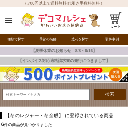
7,700円以上で送料無料!代引き手数料無料！
種類で探す
季節の装飾
造花を探す
装飾事例
【夏季休業のお知らせ 8/8～8/16】
オールシーズン
春の装飾
夏の装飾
秋の装飾
冬の装飾
【インボイス対応適格請求書の発行につきまして】
検索
【冬のレジャー・冬全般】 に登録されている商品
6
件の商品が見つかりました