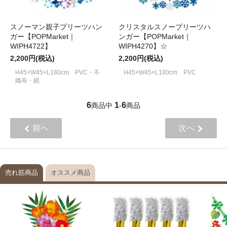
スノーマン親子プリーツハン
クリスタルスノープリーツハ
ガー【POPMarket｜
ンガー【POPMarket｜
WIPH4722】
WIPH4270】☆
2,200円(税込)
2,200円(税込)
H45×W45×L180cm PVC・不
H45×W45×L180cm PVC
織布・紙
6
1
6
商品中
-
商品
前へ
次へ
売れ筋商品
オススメ商品