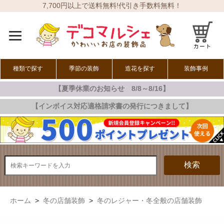
7,700円以上で送料無料!代引き手数料無料！
種類で探す
季節の装飾
造花を探す
装飾事例
【夏季休業のお知らせ 8/8～8/16】
オールシーズン
春の装飾
夏の装飾
秋の装飾
冬の装飾
【インボイス対応適格請求書の発行につきまして】
検索
ホーム
>
冬の店舗装飾
>
冬のレジャー・冬全般の店舗装飾