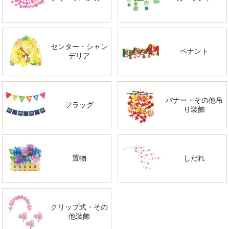
センター・シャン
ペナント
デリア
バナー・その他吊
フラッグ
り装飾
置物
しだれ
クリップ式・その
他装飾