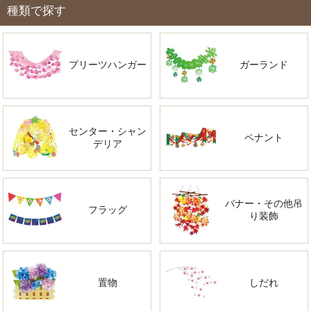
種類で探す
プリーツハンガー
ガーランド
センター・シャン
ペナント
デリア
バナー・その他吊
フラッグ
り装飾
置物
しだれ