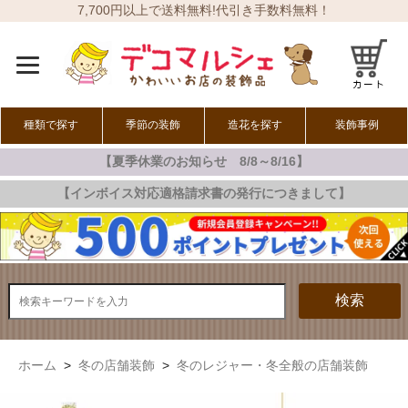
7,700円以上で送料無料!代引き手数料無料！
種類で探す
季節の装飾
造花を探す
装飾事例
【夏季休業のお知らせ 8/8～8/16】
オールシーズン
春の装飾
夏の装飾
秋の装飾
冬の装飾
【インボイス対応適格請求書の発行につきまして】
検索
ホーム
>
冬の店舗装飾
>
冬のレジャー・冬全般の店舗装飾