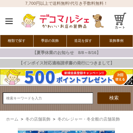
7,700円以上で送料無料!代引き手数料無料！
種類で探す
季節の装飾
造花を探す
装飾事例
【夏季休業のお知らせ 8/8～8/16】
オールシーズン
春の装飾
夏の装飾
秋の装飾
冬の装飾
【インボイス対応適格請求書の発行につきまして】
検索
ホーム
>
冬の店舗装飾
>
冬のレジャー・冬全般の店舗装飾