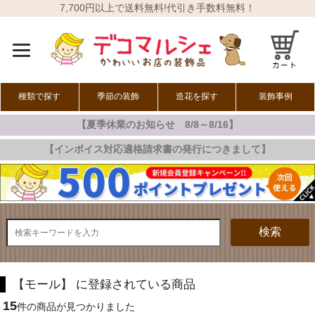
7,700円以上で送料無料!代引き手数料無料！
種類で探す
季節の装飾
造花を探す
装飾事例
【夏季休業のお知らせ 8/8～8/16】
オールシーズン
春の装飾
夏の装飾
秋の装飾
冬の装飾
【インボイス対応適格請求書の発行につきまして】
検索
【モール】 に登録されている商品
15
件の商品が見つかりました