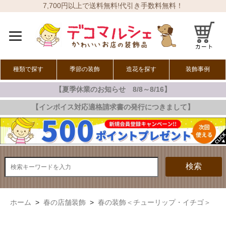
7,700円以上で送料無料!代引き手数料無料！
種類で探す
季節の装飾
造花を探す
装飾事例
【夏季休業のお知らせ 8/8～8/16】
オールシーズン
春の装飾
夏の装飾
秋の装飾
冬の装飾
【インボイス対応適格請求書の発行につきまして】
検索
ホーム
>
春の店舗装飾
>
春の装飾＜チューリップ・イチゴ＞