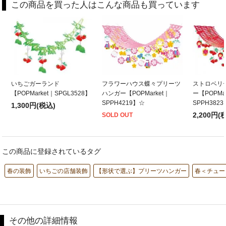
この商品を買った人はこんな商品も買っています
いちごガーランド
フラワーハウス蝶々プリーツ
ストロベリ
【POPMarket｜SPGL3528】
ハンガー【POPMarket｜
ー【POPMar
SPPH4219】☆
SPPH3823
1,300円(税込)
2,200円(
SOLD OUT
この商品に登録されているタグ
春の装飾
いちごの店舗装飾
【形状で選ぶ】プリーツハンガー
春＜チュー
その他の詳細情報