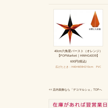
40cm六角星バースト（オレンジ）
【POPMarket｜HWHG4339】
600円(税込)
広げたとき：H40×W38×D10cm PVC
<<
店内装飾なら「デコマルシェ」TOPへ