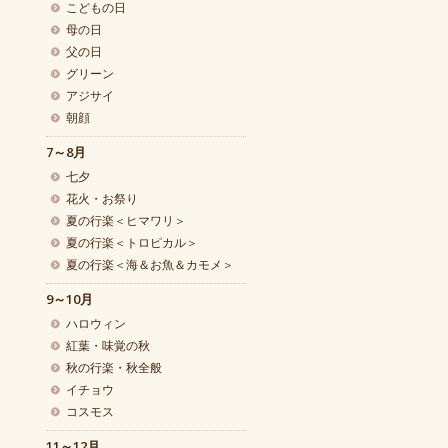
こどもの日
母の日
父の日
グリーン
アジサイ
朝顔
7～8月
七夕
花火・お祭り
夏の行楽＜ヒマワリ＞
夏の行楽＜トロピカル＞
夏の行楽＜海＆お魚＆カモメ＞
9～10月
ハロウィン
紅葉・味覚の秋
秋の行楽・秋全般
イチョウ
コスモス
11～12月