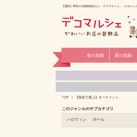
【通販】季節の店舗装飾品なら「デコマルシェ」～かわいい
春の装飾
夏の装飾
TOP
>
【形状で選ぶ】オーナメント
このジャンルのサブカテゴリ
ハロウィン
ボール