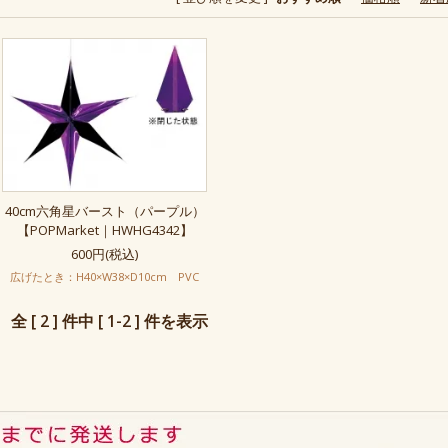
40cm六角星バースト（パープル）
【POPMarket｜HWHG4342】
600円(税込)
広げたとき：H40×W38×D10cm PVC
全 [ 2 ] 件中 [ 1-2 ] 件を表示