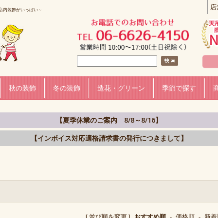
店
店内装飾がいっぱい～
秋の装飾
冬の装飾
造花・グリーン
季節で探す
【夏季休業のご案内 8/8～8/16】
【インボイス対応適格請求書の発行につきまして】
[ 並び順を変更 ]
おすすめ順
-
価格順
-
新着