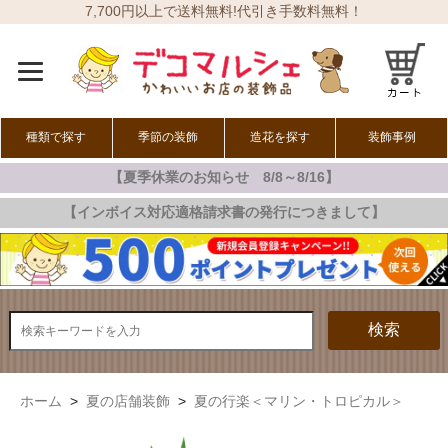
7,700円以上で送料無料!代引き手数料無料！
種類で探す
季節の装飾
造花を探す
装飾事例
【夏季休業のお知らせ 8/8～8/16】
オールシーズン
春の装飾
夏の装飾
秋の装飾
冬の装飾
【インボイス対応適格請求書の発行につきまして】
検索
ホーム
>
夏の店舗装飾
>
夏の行楽＜マリン・トロピカル＞