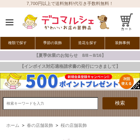
7,700円以上で送料無料!代引き手数料無料！
種類で探す
季節の装飾
造花を探す
装飾事例
【夏季休業のお知らせ 8/8～8/16】
オールシーズン
春の装飾
夏の装飾
秋の装飾
冬の装飾
【インボイス対応適格請求書の発行につきまして】
検索
ホーム
>
春の店舗装飾
>
桜の店舗装飾