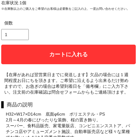
在庫状況:1個
※在庫数以上のご購入をご希望のお客様は必要数をご記入の上、一度お問い合わせください。
個数
カートに入れる
【在庫があれば翌営業日までに発送します】欠品の場合には１週
間程度お日にちを頂きます。ご希望に沿えるよう出来るだけ努め
ますので、お急ぎの場合は希望到着日を「備考欄」にご入力下さ
い。注文前の在庫確認は問合せフォームからもご連絡頂けます。
商品の説明
H32×W17×D14cm 底面φ6cm ポリエステル・PS
2月～4月の春にぴったりな装飾、桜の置き飾り。
スーパー、食料品販売、家電量販店、コンビニエンスストア、パ
チンコ店やアミューズメント施設、自動車販売店など様々な業種