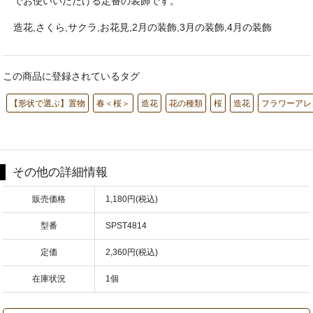
でお使いいただける定番の装飾です。
造花,さくら,サクラ,お花見,2月の装飾,3月の装飾,4月の装飾
この商品に登録されているタグ
【形状で選ぶ】置物
春＜桜＞
造花
花の種類
桜
造花
フラワーアレ
その他の詳細情報
販売価格
1,180円(税込)
型番
SPST4814
定価
2,360円(税込)
在庫状況
1個