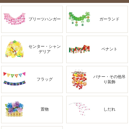
プリーツハンガー
ガーランド
センター・シャン
ペナント
デリア
バナー・その他吊
フラッグ
り装飾
置物
しだれ