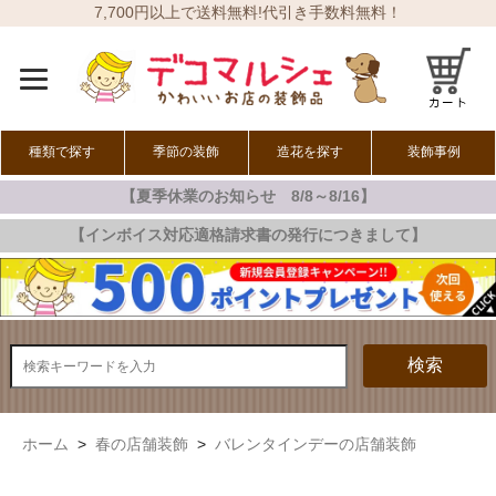
7,700円以上で送料無料!代引き手数料無料！
種類で探す
季節の装飾
造花を探す
装飾事例
【夏季休業のお知らせ 8/8～8/16】
オールシーズン
春の装飾
夏の装飾
秋の装飾
冬の装飾
【インボイス対応適格請求書の発行につきまして】
検索
ホーム
>
春の店舗装飾
>
バレンタインデーの店舗装飾