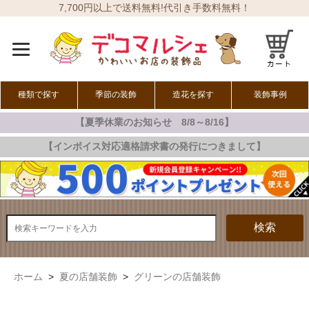
7,700円以上で送料無料!代引き手数料無料！
種類で探す
季節の装飾
造花を探す
装飾事例
【夏季休業のお知らせ 8/8～8/16】
オールシーズン
春の装飾
夏の装飾
秋の装飾
冬の装飾
【インボイス対応適格請求書の発行につきまして】
検索
ホーム
>
夏の店舗装飾
>
グリーンの店舗装飾