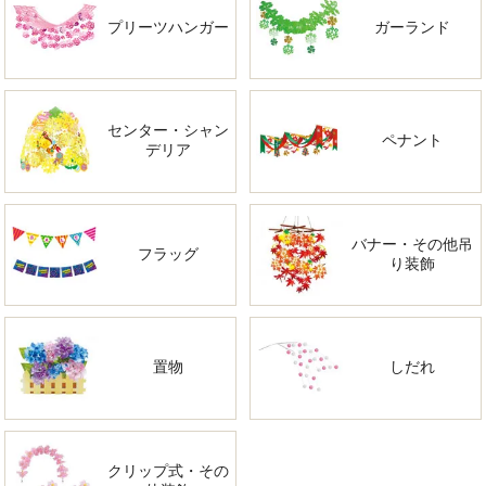
プリーツハンガー
ガーランド
センター・シャン
ペナント
デリア
バナー・その他吊
フラッグ
り装飾
置物
しだれ
クリップ式・その