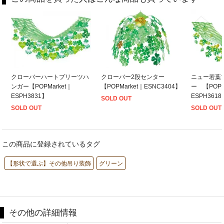
クローバーハートプリーツハ
クローバー2段センター
ニュー若葉
ンガー【POPMarket｜
【POPMarket｜ESNC3404】
ー 【POPM
ESPH3831】
ESPH3618
SOLD OUT
SOLD OUT
SOLD OUT
この商品に登録されているタグ
【形状で選ぶ】その他吊り装飾
グリーン
その他の詳細情報