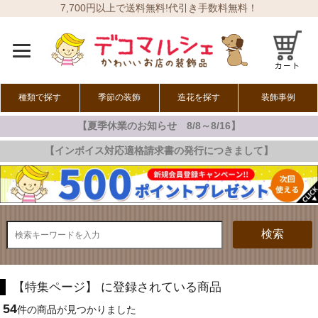
7,700円以上で送料無料!代引き手数料無料！
種類で探す
季節の装飾
造花を探す
装飾事例
【夏季休業のお知らせ 8/8～8/16】
オールシーズン
春の装飾
夏の装飾
秋の装飾
冬の装飾
【インボイス対応適格請求書の発行につきまして】
検索
【特集ページ】 に登録されている商品
54
件の商品が見つかりました