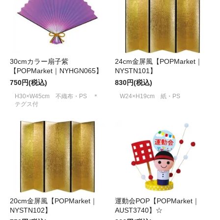
30cmカラー扇子紫
24cm金屏風【POPMarket｜
【POPMarket｜NYHGN065】
NYSTN101】
750円(税込)
830円(税込)
H30×W45cm 不織布・PS ＊
W24×H19cm 紙・PS
テグス付
20cm金屏風【POPMarket｜
運動会POP【POPMarket｜
NYSTN102】
AUST3740】☆