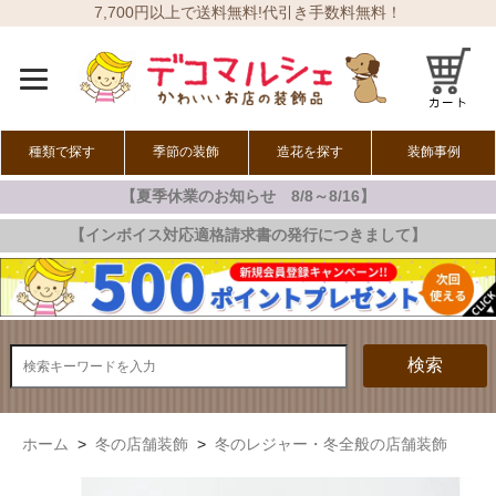
7,700円以上で送料無料!代引き手数料無料！
種類で探す
季節の装飾
造花を探す
装飾事例
【夏季休業のお知らせ 8/8～8/16】
オールシーズン
春の装飾
夏の装飾
秋の装飾
冬の装飾
【インボイス対応適格請求書の発行につきまして】
検索
ホーム
>
冬の店舗装飾
>
冬のレジャー・冬全般の店舗装飾