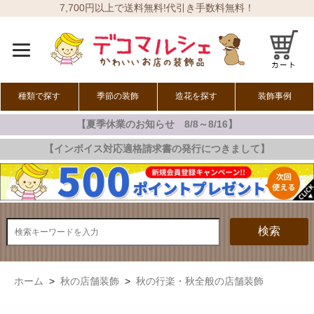
7,700円以上で送料無料!代引き手数料無料！
種類で探す
季節の装飾
造花を探す
装飾事例
【夏季休業のお知らせ 8/8～8/16】
オールシーズン
春の装飾
夏の装飾
秋の装飾
冬の装飾
【インボイス対応適格請求書の発行につきまして】
検索
ホーム
>
秋の店舗装飾
>
秋の行楽・秋全般の店舗装飾