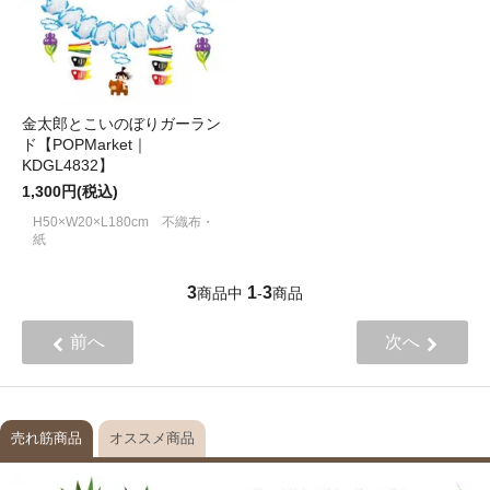
金太郎とこいのぼりガーラン
ド【POPMarket｜
KDGL4832】
1,300円(税込)
H50×W20×L180cm 不織布・
紙
3
1
3
商品中
-
商品
前へ
次へ
売れ筋商品
オススメ商品