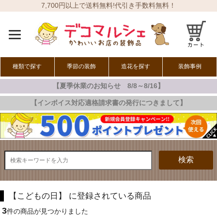
7,700円以上で送料無料!代引き手数料無料！
種類で探す
季節の装飾
造花を探す
装飾事例
【夏季休業のお知らせ 8/8～8/16】
オールシーズン
春の装飾
夏の装飾
秋の装飾
冬の装飾
【インボイス対応適格請求書の発行につきまして】
検索
【こどもの日】 に登録されている商品
3
件の商品が見つかりました