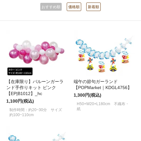
おすすめ順
価格順
新着順
【在庫限り】バルーンガーラ
端午の節句ガーランド
ンド手作りキット ピンク
【POPMarket｜KDGL4756】
【EP|B1012】_hc
1,300円(税込)
1,100円(税込)
H50×W20×L180cm 不織布・
紙
制作時間：約20~30分 サイズ
約100~110cm