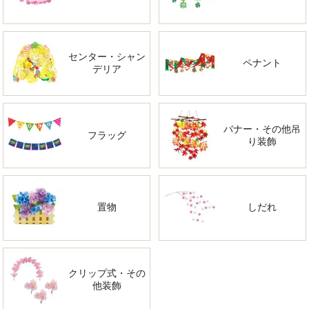
センター・シャン
ペナント
デリア
バナー・その他吊
フラッグ
り装飾
置物
しだれ
クリップ式・その
他装飾