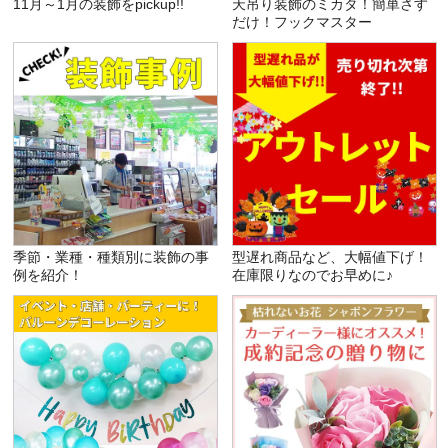
11月～1月の装飾をpickup!!
天吊り装飾のミカタ！簡単さす
だけ！フックマスター
季節・業種・種類別に装飾の事
型遅れ商品など、大幅値下げ！
例を紹介！
在庫限りなのでお早めに♪