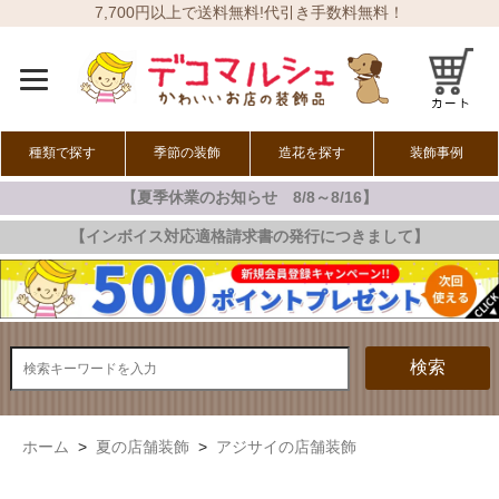
7,700円以上で送料無料!代引き手数料無料！
種類で探す
季節の装飾
造花を探す
装飾事例
【夏季休業のお知らせ 8/8～8/16】
オールシーズン
春の装飾
夏の装飾
秋の装飾
冬の装飾
【インボイス対応適格請求書の発行につきまして】
検索
ホーム
>
夏の店舗装飾
>
アジサイの店舗装飾