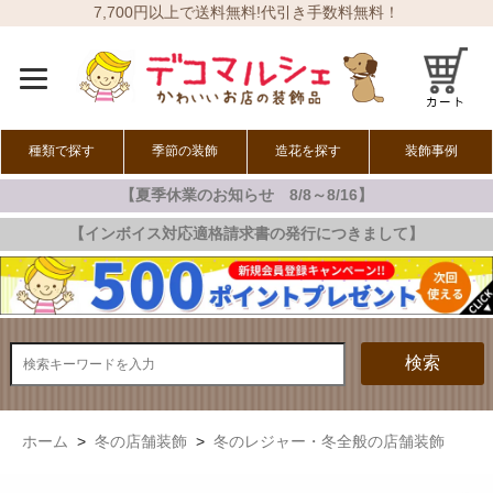
7,700円以上で送料無料!代引き手数料無料！
種類で探す
季節の装飾
造花を探す
装飾事例
【夏季休業のお知らせ 8/8～8/16】
オールシーズン
春の装飾
夏の装飾
秋の装飾
冬の装飾
【インボイス対応適格請求書の発行につきまして】
検索
ホーム
>
冬の店舗装飾
>
冬のレジャー・冬全般の店舗装飾