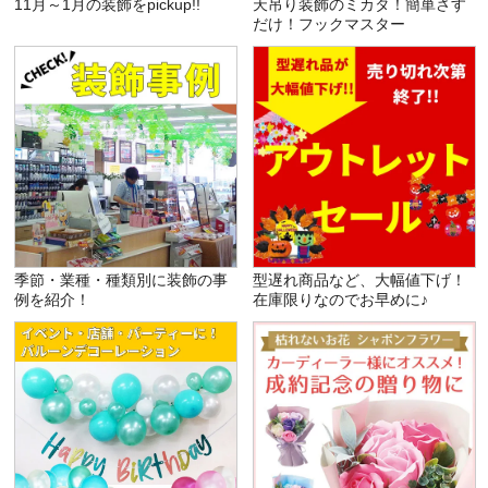
11月～1月の装飾をpickup!!
天吊り装飾のミカタ！簡単さす
だけ！フックマスター
季節・業種・種類別に装飾の事
型遅れ商品など、大幅値下げ！
例を紹介！
在庫限りなのでお早めに♪