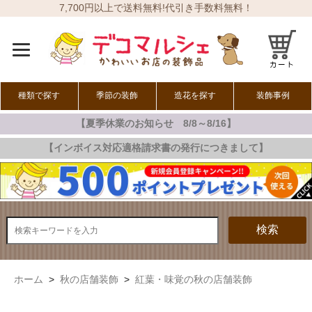
7,700円以上で送料無料!代引き手数料無料！
種類で探す
季節の装飾
造花を探す
装飾事例
【夏季休業のお知らせ 8/8～8/16】
オールシーズン
春の装飾
夏の装飾
秋の装飾
冬の装飾
【インボイス対応適格請求書の発行につきまして】
検索
ホーム
>
秋の店舗装飾
>
紅葉・味覚の秋の店舗装飾