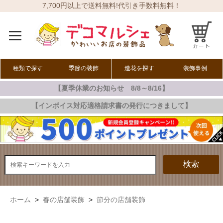
7,700円以上で送料無料!代引き手数料無料！
種類で探す
季節の装飾
造花を探す
装飾事例
【夏季休業のお知らせ 8/8～8/16】
オールシーズン
春の装飾
夏の装飾
秋の装飾
冬の装飾
【インボイス対応適格請求書の発行につきまして】
検索
ホーム
>
春の店舗装飾
>
節分の店舗装飾