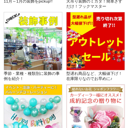
11月～1月の装飾をpickup!!
天吊り装飾のミカタ！簡単さす
だけ！フックマスター
季節・業種・種類別に装飾の事
型遅れ商品など、大幅値下げ！
例を紹介！
在庫限りなのでお早めに♪