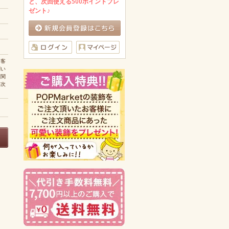
と、次回使える500ポイントプレ
ゼント♪
お客
問い
に関
売次