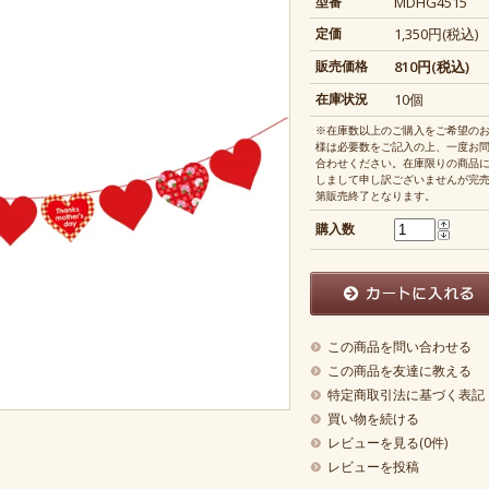
型番
MDHG4515
定価
1,350円(税込)
販売価格
810円(税込)
在庫状況
10個
※在庫数以上のご購入をご希望の
様は必要数をご記入の上、一度お
合わせください。在庫限りの商品
しまして申し訳ございませんが完
第販売終了となります。
購入数
この商品を問い合わせる
この商品を友達に教える
特定商取引法に基づく表記
買い物を続ける
レビューを見る(0件)
レビューを投稿