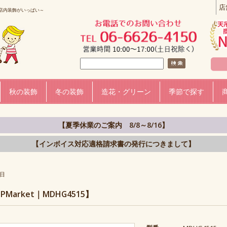
店
店内装飾がいっぱい～
秋の装飾
冬の装飾
造花・グリーン
季節で探す
【夏季休業のご案内 8/8～8/16】
【インボイス対応適格請求書の発行につきまして】
日
arket｜MDHG4515】