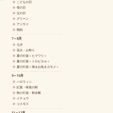
こどもの日
母の日
父の日
グリーン
アジサイ
朝顔
7～8月
七夕
花火・お祭り
夏の行楽＜ヒマワリ＞
夏の行楽＜トロピカル＞
夏の行楽＜海＆お魚＆カモメ＞
9～10月
ハロウィン
紅葉・味覚の秋
秋の行楽・秋全般
イチョウ
コスモス
11～12月