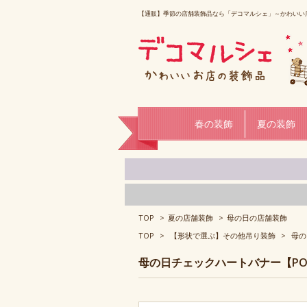
【通販】季節の店舗装飾品なら「デコマルシェ」～かわいい
春の装飾
夏の装飾
TOP
>
夏の店舗装飾
>
母の日の店舗装飾
TOP
>
【形状で選ぶ】その他吊り装飾
>
母の
母の日チェックハートバナー【POPM