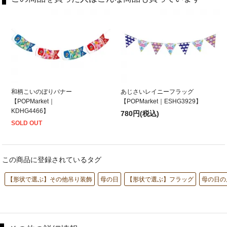
和柄こいのぼりバナー
あじさいレイニーフラッグ
【POPMarket｜
【POPMarket｜ESHG3929】
KDHG4466】
780円(税込)
SOLD OUT
この商品に登録されているタグ
【形状で選ぶ】その他吊り装飾
母の日
【形状で選ぶ】フラッグ
母の日の