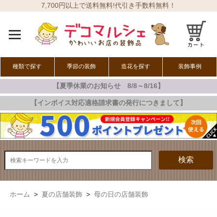
7,700円以上で送料無料!代引き手数料無料！
種類で探す
季節の装飾
造花を探す
装飾事例
【夏季休業のお知らせ 8/8～8/16】
オールシーズン
春の装飾
夏の装飾
秋の装飾
冬の装飾
【インボイス対応適格請求書の発行につきまして】
検索
ホーム
>
夏の店舗装飾
>
母の日の店舗装飾