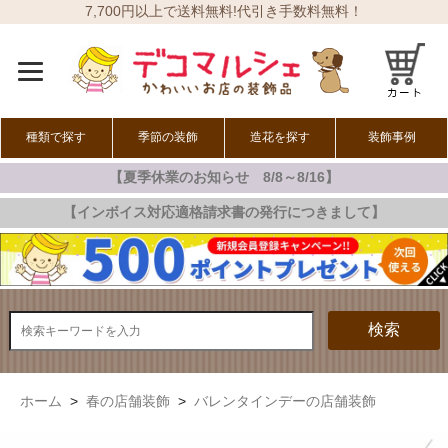
7,700円以上で送料無料!代引き手数料無料！
種類で探す
季節の装飾
造花を探す
装飾事例
【夏季休業のお知らせ 8/8～8/16】
オールシーズン
春の装飾
夏の装飾
秋の装飾
冬の装飾
【インボイス対応適格請求書の発行につきまして】
検索
ホーム
>
春の店舗装飾
>
バレンタインデーの店舗装飾