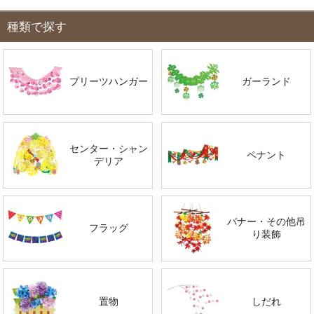
種類で探す
プリーツハンガー
ガーランド
センター・シャン
ペナント
デリア
バナー・その他吊
フラッグ
り装飾
置物
しだれ