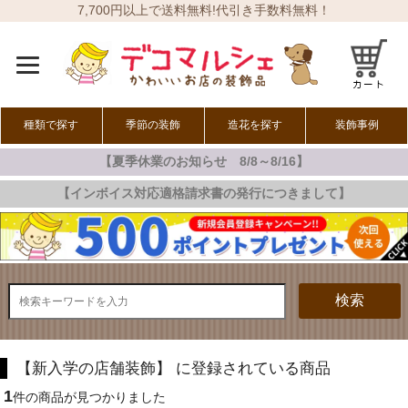
7,700円以上で送料無料!代引き手数料無料！
種類で探す
季節の装飾
造花を探す
装飾事例
【夏季休業のお知らせ 8/8～8/16】
オールシーズン
春の装飾
夏の装飾
秋の装飾
冬の装飾
【インボイス対応適格請求書の発行につきまして】
検索
【新入学の店舗装飾】 に登録されている商品
1
件の商品が見つかりました