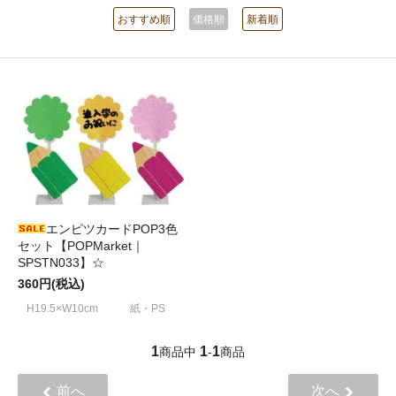
おすすめ順
価格順
新着順
エンピツカードPOP3色
セット【POPMarket｜
SPSTN033】☆
360円(税込)
H19.5×W10cm 紙・PS
1
1
1
商品中
-
商品
前へ
次へ