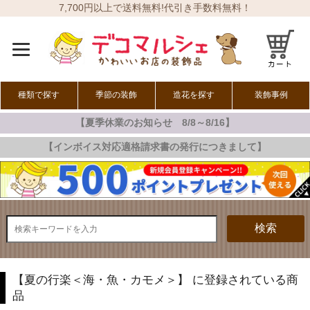
7,700円以上で送料無料!代引き手数料無料！
種類で探す
季節の装飾
造花を探す
装飾事例
【夏季休業のお知らせ 8/8～8/16】
オールシーズン
春の装飾
夏の装飾
秋の装飾
冬の装飾
【インボイス対応適格請求書の発行につきまして】
検索
【夏の行楽＜海・魚・カモメ＞】 に登録されている商
品